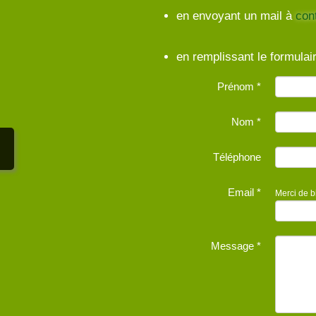
en envoyant un mail à
con
en remplissant le formulai
Prénom *
Nom *
Téléphone
Email *
Merci de b
Message *