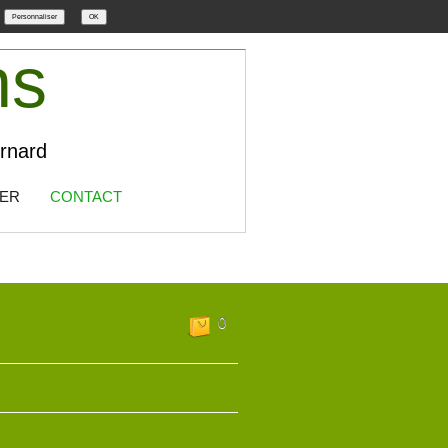
Personnaliser
OK
ns
ernard
IER
CONTACT
0