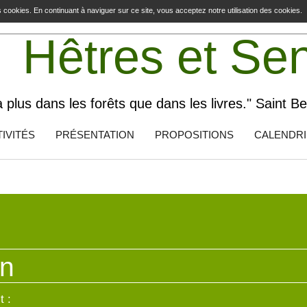
es cookies. En continuant à naviguer sur ce site, vous acceptez notre utilisation des cookies.
Hêtres et Se
 a plus dans les forêts que dans les livres." Saint B
IVITÉS
PRÉSENTATION
PROPOSITIONS
CALENDR
in
t :